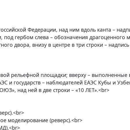
Российской Федерации, над ним вдоль канта – на
 под гербом слева – обозначения драгоценного м
ного двора, внизу в центре в три строки – надпи
овой рельефной площадки; вверху – выполненные 
АЭС и государств – наблюдателей ЕАЭС Кубы и Узбе
, над ней в две строки – «10 ЛЕТ».<br>
верс).<br>
ное моделирование (реверс).<br>
МД).<br>