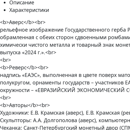
Описание
Характеристики
<b>Аверс</b><br>
рельефное изображение Государственного герба 
обрамленная с обеих сторон сдвоенными ромбами,
химически чистого металла и товарный знак монет
выпуска «2024 г.».<br>
<br>
<b>Реверс</b><br>
надпись «ЕАЭС», выполненная в цвете поверх мат
полукругом, орнаменты государств – участников Е
окружности – «ЕВРАЗИЙСКИЙ ЭКОНОМИЧЕСКИЙ СОЮЗ»
<br>
<b>Авторы</b><br>
Художники: Е.В. Крамская (аверс), Е.В. Крамская (ре
Скульпторы: А.А. Долгополова (аверс), компьютер
Чеканка: Санкт-Петербургский монетный двор (СП