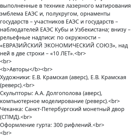
выполненные в технике лазерного матирования
эмблема ЕАЭС и, полукругом, орнаменты
государств – участников ЕАЭС и государств –
наблюдателей ЕАЭС Кубы и Узбекистана; внизу –
рельефные надписи: по окружности –
«ЕВРАЗИЙСКИЙ ЭКОНОМИЧЕСКИЙ СОЮЗ», над
ней в две строки – «10 ЛЕТ».<br>
<br>
<b>Авторы</b><br>
Художники: Е.В. Крамская (аверс), Е.В. Крамская
(реверс).<br>
Скульпторы: А.А. Долгополова (аверс),
компьютерное моделирование (реверс).<br>
Чеканка: Санкт-Петербургский монетный двор
(СПМД).<br>
Оформление гурта: 300 рифлений.<br>
<br>