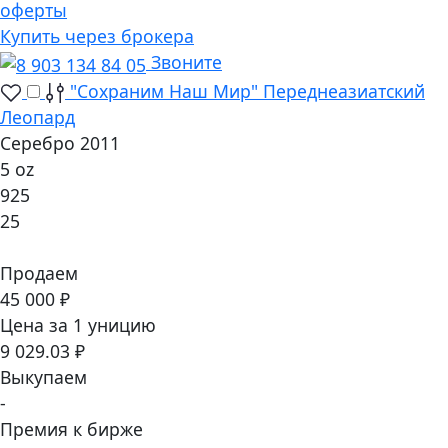
оферты
Купить через брокера
Звоните
"Сохраним Наш Мир" Переднеазиатский
Леопард
Серебро 2011
5 oz
925
25
Продаем
45 000 ₽
Цена за 1 уницию
9 029.03 ₽
Выкупаем
-
Премия к бирже