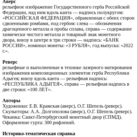
Аверс
рельефное изображение Государственного герба Российской
Федерации, над ним вдоль канта — надпись полукругом:
«РОССИЙСКАЯ ФЕДЕРАЦИЯ», обрамленная с обеих сторон
сдвоенными ромбами, под гербом: слева — обозначения
драгоценного металла и пробы сплава, справа — содержание
химически чистого металла и товарный знак монетного
двора, внизу в центре в три строки — надпись: «БАНК
РОССИИ», номинал монеты: «3 РУБЛЯ», год выпуска: «2022
г.».
Реверс
рельефные и выполненные в технике лазерного матирования
изображения композиционных элементов герба Республики
Адыгея; внизу вдоль канта — рельефная надпись:
«РЕСПУБЛИКА АДЫГЕЯ», справа — рельефная надпись в
две строки: «100 ЛЕТ».
Авторы
Художники: Е.В. Крамская (аверс), О.Г. Шепель (реверс).
Скульпторы: А.А. Долгополова (аверс), О.Г. Шепель (реверс).
Чеканка: Санкт-Петербургский монетный двор (СПМД).
Оформление гурта: 300 рифлений.
Историко-тематическая справка