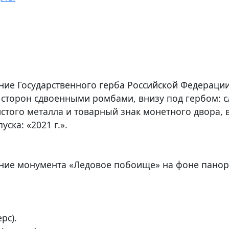
ие Государственного герба Российской Федерации,
торон сдвоенными ромбами, внизу под гербом: с
того металла и товарный знак монетного двора, в
ска: «2021 г.».
ние монумента «Ледовое побоище» на фоне панора
рс).