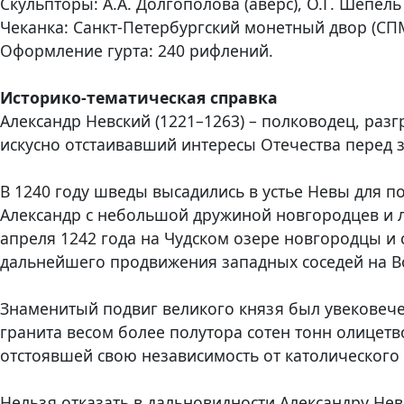
Скульпторы: А.А. Долгополова (аверс), О.Г. Шепель 
Чеканка: Санкт-Петербургский монетный двор (СП
Оформление гурта: 240 рифлений.
Историко-тематическая справка
Александр Невский (1221–1263) – полководец, раз
искусно отстаивавший интересы Отечества перед 
В 1240 году шведы высадились в устье Невы для п
Александр с небольшой дружиной новгородцев и л
апреля 1242 года на Чудском озере новгородцы и
дальнейшего продвижения западных соседей на В
Знаменитый подвиг великого князя был увековечен
гранита весом более полутора сотен тонн олицетв
отстоявшей свою независимость от католического 
Нельзя отказать в дальновидности Александру Не