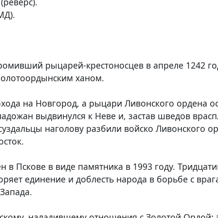
(реверс).
МД).
громивший рыцарей-крестоносцев в апреле 1242 год
золотоордынским ханом.
охода на Новгород, а рыцари Ливонского ордена о
адожан выдвинулся к Неве и, застав шведов врасп
 суздальцы наголову разбили войско Ливонского о
осток.
 в Пскове в виде памятника в 1993 году. Тридцат
оряет единение и доблесть народа в борьбе с враг
Запада.
вскому, наладившему отношения с Золотой Ордой: 