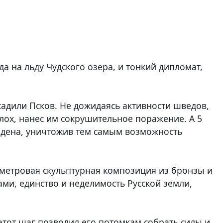
а на льду Чудского озера, и тонкий дипломат,
садили Псков. Не дожидаясь активности шведов,
лох, нанес им сокрушительное поражение. А 5
рдена, уничтожив тем самым возможность
иметровая скульптурная композиция из бронзы и
ами, единство и неделимость Русской земли,
этот шаг позволил его потомкам собрать силы и