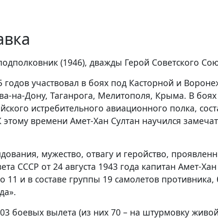
авка
подполковник (1946), дважды Герой Советского Союз
 годов участвовал в боях под Касторной и Вороне
а-на-Дону, Таганрога, Мелитополя, Крыма. В боях
ейского истребительного авиационного полка, сост
 этому времени Амет-Хан Султан научился замечать
ования, мужество, отвагу и геройство, проявлен
та СССР от 24 августа 1943 года капитан Амет-Ха
о 11 и в составе группы 19 самолетов противника,
да».
03 боевых вылета (из них 70 – на штурмовку живой