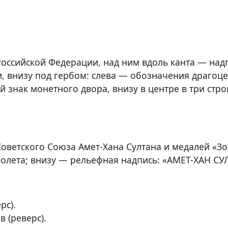
Российской Федерации, над ним вдоль канта — на
 внизу под гербом: слева — обозначения драгоце
й знак монетного двора, внизу в центре в три ст
ветского Союза Амет-Хана Султана и медалей «Зол
олета; внизу — рельефная надпись: «АМЕТ-ХАН СУ
рс).
в (реверс).