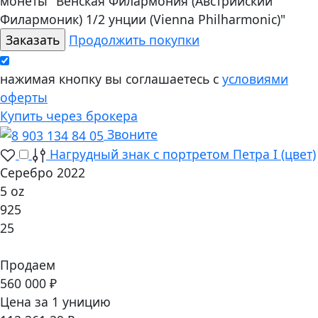
монеты "Венская Филармония (Австрийский
Филармоник) 1/2 унции (Vienna Philharmonic)"
Продолжить покупки
нажимая кнопку вы соглашаетесь с
условиями
оферты
Купить через брокера
Звоните
Нагрудный знак с портретом Петра I (цвет)
Серебро 2022
5 oz
925
25
Продаем
560 000 ₽
Цена за 1 уницию