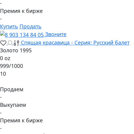
-
Премия к бирже
-
Купить
Продать
Звоните
Спящая красавица - Серия: Русский балет
Золото 1995
0 oz
999/1000
10
Продаем
-
Выкупаем
-
Премия к бирже
-