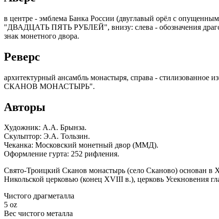
в центре - эмблема Банка России (двуглавый орёл с опущенны
"ДВАДЦАТЬ ПЯТЬ РУБЛЕЙ", внизу: слева - обозначения драгоце
знак монетного двора.
Реверс
архитектурный ансамбль монастыря, справа - стилизованное и
СКАНОВ МОНАСТЫРЬ".
Авторы
Художник: А.А. Брынза.
Скульптор: Э.А. Тользин.
Чеканка: Московский монетный двор (ММД).
Оформление гурта: 252 рифления.
Свято-Троицкий Сканов монастырь (село Сканово) основан в XV
Никольской церковью (конец XVIII в.), церковь Усекновения гл
Чистого драгметалла
5 oz
Вес чистого металла