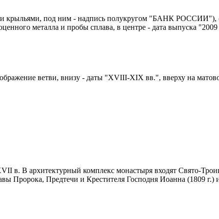
ми крыльями, под ним - надпись полукругом "БАНК РОССИИ"), об
нного металла и пробы сплава, в центре - дата выпуска "2009 г
зображение ветви, внизу - даты "XVIII-XIX вв.", вверху на ма
II в. В архитектурный комплекс монастыря входят Свято-Троицк
авы Пророка, Предтечи и Крестителя Господня Иоанна (1809 г.) 