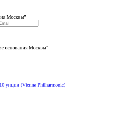
ания Москвы"
тие основания Москвы"
 унции (Vienna Philharmonic)