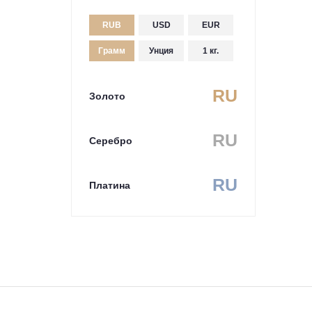
RUB
USD
EUR
Грамм
Унция
1 кг.
RU
Золото
RU
Серебро
RU
Платина