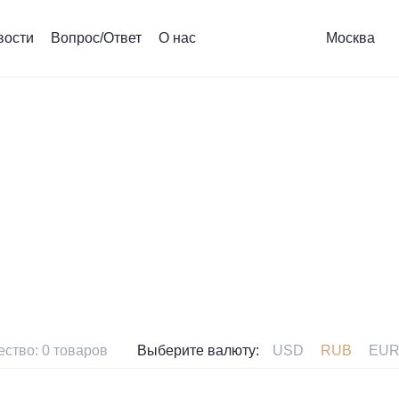
вости
Вопрос/Ответ
О нас
Москва
ры монет
ество:
0
товаров
Выберите валюту:
USD
RUB
EU